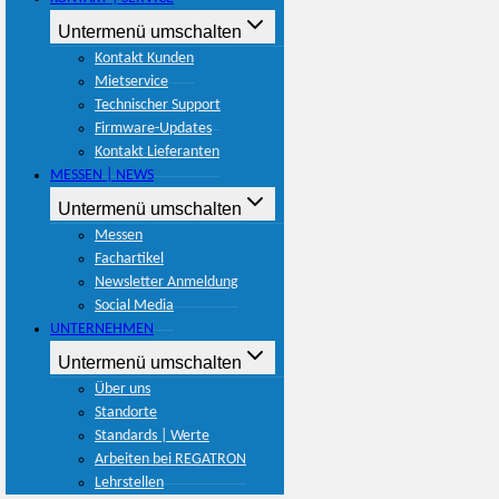
Untermenü umschalten
Kontakt Kunden
Mietservice
Technischer Support
Firmware-Updates
Kontakt Lieferanten
MESSEN | NEWS
Untermenü umschalten
Messen
Fachartikel
Newsletter Anmeldung
Social Media
UNTERNEHMEN
Untermenü umschalten
Über uns
Standorte
Standards | Werte
Arbeiten bei REGATRON
Lehrstellen