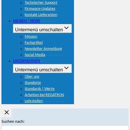
Technischer Support
Firmware-Updates
Kontakt Lieferanten
MESSEN | NEWS
Untermenü umschalten
Messen
Fachartikel
Newsletter Anmeldung
Social Media
UNTERNEHMEN
Untermenü umschalten
Über uns
Standorte
Standards | Werte
Arbeiten bei REGATRON
Lehrstellen
Suchen nach: