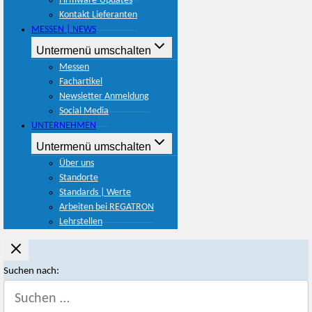
Firmware-Updates
Kontakt Lieferanten
MESSEN | NEWS
Untermenü umschalten
Messen
Fachartikel
Newsletter Anmeldung
Social Media
UNTERNEHMEN
Untermenü umschalten
Über uns
Standorte
Standards | Werte
Arbeiten bei REGATRON
Lehrstellen
Suchen nach: