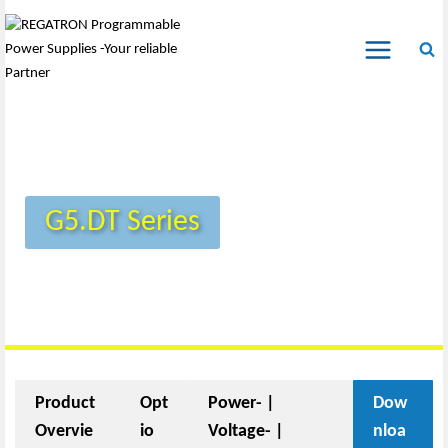
G5.DT Series
Product
Opt
Power- |
Dow
Overvie
io
Voltage- |
nloa