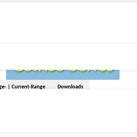
G5.RSS Series
ge- | Current-Range
Downloads
he G5.RSS Series