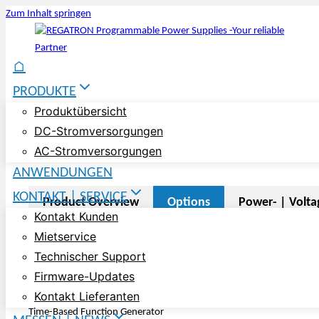
Zum Inhalt springen
⌂
PRODUKTE
Produktübersicht
DC-Stromversorgungen
AC-Stromversorgungen
ANWENDUNGEN
KONTAKT | SERVICE
Product Overview
Options
Power- | Volta
Kontakt Kunden
Mietservice
Options and Functions for t
Technischer Support
Firmware-Updates
Kontakt Lieferanten
Time-Based Function Generator