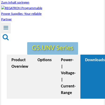
Zum Inhalt springen
G5.UNV Series
Product
Options
Power-
Downloads
Overview
|
Voltage-
|
Current-
Range