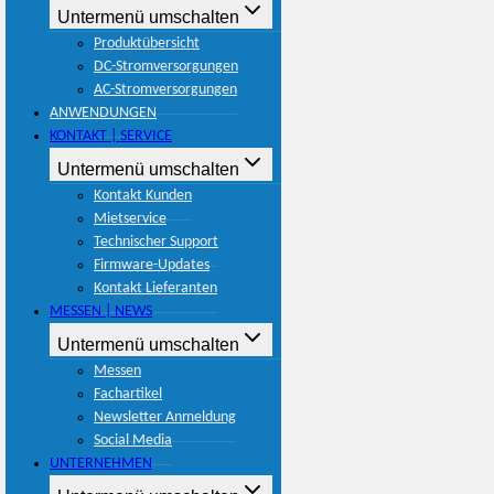
Untermenü umschalten
Produktübersicht
DC-Stromversorgungen
AC-Stromversorgungen
ANWENDUNGEN
KONTAKT | SERVICE
Untermenü umschalten
Kontakt Kunden
Mietservice
Technischer Support
Firmware-Updates
Kontakt Lieferanten
MESSEN | NEWS
Untermenü umschalten
Messen
Fachartikel
Newsletter Anmeldung
Social Media
UNTERNEHMEN