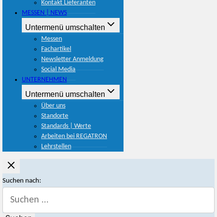
Kontakt Lieferanten
MESSEN | NEWS
Untermenü umschalten
Messen
Fachartikel
Newsletter Anmeldung
Social Media
UNTERNEHMEN
Untermenü umschalten
Über uns
Standorte
Standards | Werte
Arbeiten bei REGATRON
Lehrstellen
Suchen nach: