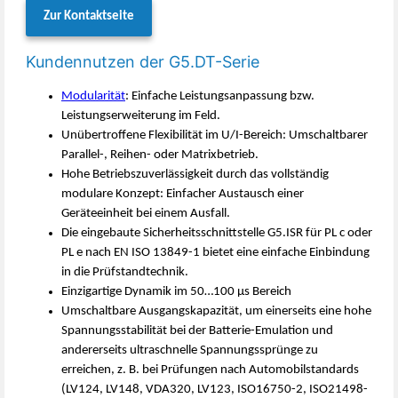
Zur Kontaktseite
Kundennutzen der G5.DT-Serie
Modularität
: Einfache Leistungsanpassung bzw.
Leistungserweiterung im Feld.
Unübertroffene Flexibilität im U/I-Bereich: Umschaltbarer
Parallel-, Reihen- oder Matrixbetrieb.
Hohe Betriebszuverlässigkeit durch das vollständig
modulare Konzept: Einfacher Austausch einer
Geräteeinheit bei einem Ausfall.
Die eingebaute Sicherheitsschnittstelle G5.ISR für PL c oder
PL e nach EN ISO 13849-1 bietet eine einfache Einbindung
in die Prüfstandtechnik.
Einzigartige Dynamik im 50…100 μs Bereich
Umschaltbare Ausgangskapazität, um einerseits eine hohe
Spannungsstabilität bei der Batterie-Emulation und
andererseits ultraschnelle Spannungssprünge zu
erreichen, z. B. bei Prüfungen nach Automobilstandards
(LV124, LV148, VDA320, LV123, ISO16750-2, ISO21498-