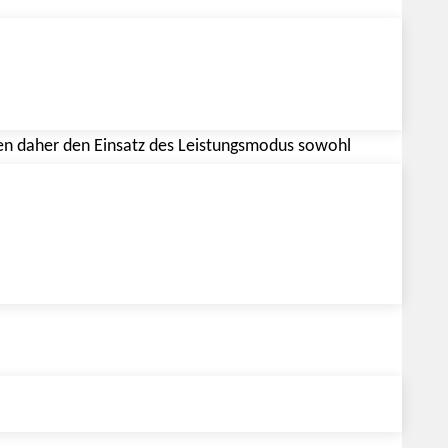
erte für die Abbildung als RLC-Last berechnet
werte für Scheinleistung und Leistungsfaktor
e Verschiebung zwischen Spannung und Strom werden
ben daher den Einsatz des Leistungsmodus sowohl
elt. Die Ansteuerung erfolgt über die
r Ort nachgerüstet werden.
ufbau