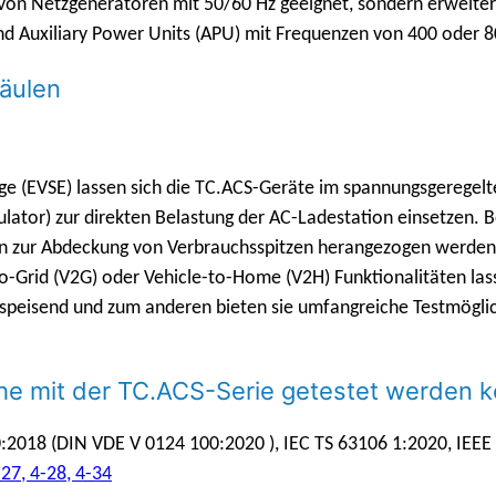
g von Netzgeneratoren mit 50/60 Hz geeignet, sondern erweite
nd Auxiliary Power Units (APU) mit Frequenzen von 400 oder 
äulen
ge (EVSE) lassen sich die TC.ACS-Geräte im spannungsgeregelt
lator) zur direkten Belastung der AC-Ladestation einsetzen. 
n zur Abdeckung von Verbrauchsspitzen herangezogen werden. 
to-Grid (V2G) oder Vehicle-to-Home (V2H) Funktionalitäten la
ückspeisend und zum anderen bieten sie umfangreiche Testmög
e mit der TC.ACS-Serie getestet werden 
2018 (DIN VDE V 0124 100:2020 ), IEC TS 63106 1:2020, IEEE
27, 4-28, 4-34