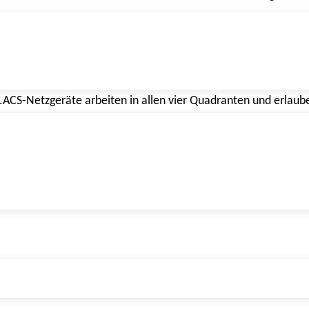
stung und Leistungsfaktor cos(φ) bekannt, daraus können die W
ue Leistungsmodus dem Anwender nun die Möglichkeit, die Soll
uktiv oder kapazitiv vorzugeben. Die gewählte Leistung und di
C.ACS-Netzgeräte arbeiten in allen vier Quadranten und erlau
 werden individuell gegen den gemeinsamen Neutralleiter gereg
hnittstellen CAN oder .NET API.
n bei bereits ausgelieferten TC.ACS-Geräten vom Anwender vo
 AC-Verbrauchern im Smart-Grid-Versuchsa