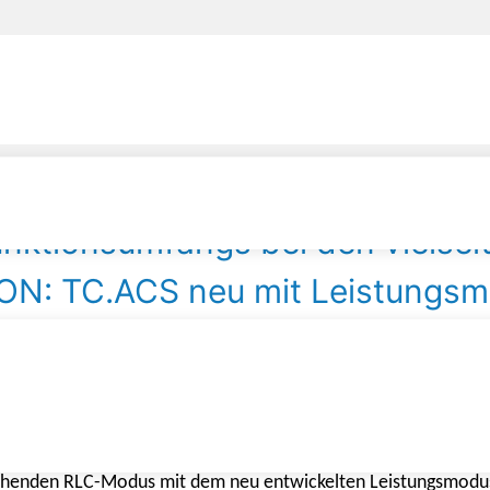
unktionsumfangs bei den vielse
ON: TC.ACS neu mit Leistungsm
CS-Serie wird immer grösser. Der neue Leistungsmodus ver
adestationen für Elektrofahrzeuge sowie Power Units im Av
stehenden RLC-Modus mit dem neu entwickelten Leistungsmodu