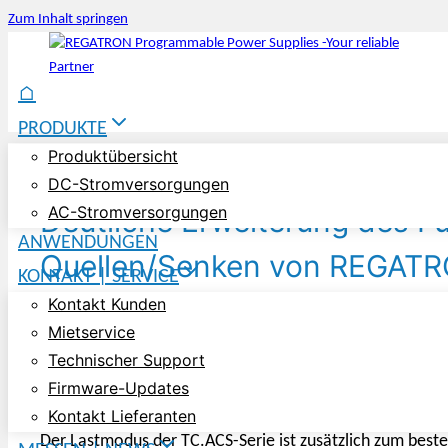
Zum Inhalt springen
⌂
PRODUKTE
Produktübersicht
DC-Stromversorgungen
AC-Stromversorgungen
Deutliche Erweiterung des F
ANWENDUNGEN
Quellen/Senken von REGATR
KONTAKT | SERVICE
Kontakt Kunden
September 28, 2023
Januar 8, 2026
Mietservice
Technischer Support
Das Anwendungsspektrum der netzrückspeisenden TC.A
Firmware-Updates
und ermöglicht Belastungstests von Generatoren, AC-L
Kontakt Lieferanten
Der Lastmodus der TC.ACS-Serie ist zusätzlich zum be