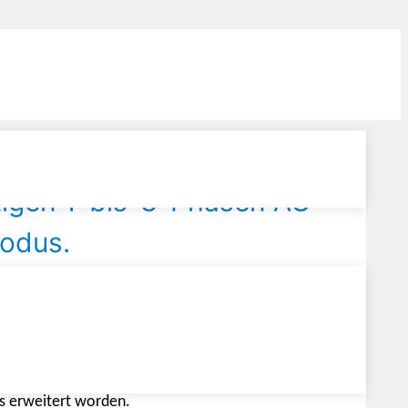
itigen 1-bis-3-Phasen AC-
odus.
einfacht die Simulation von AC-Verbrauchern
iatikbereich.
s erweitert worden.