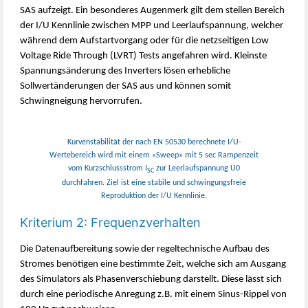
SAS aufzeigt. Ein besonderes Augenmerk gilt dem steilen Bereich
der I/U Kennlinie zwischen MPP und Leerlaufspannung, welcher
während dem Aufstartvorgang oder für die netzseitigen Low
Voltage Ride Through (LVRT) Tests angefahren wird. Kleinste
Spannungsänderung des Inverters lösen erhebliche
Sollwertänderungen der SAS aus und können somit
Schwingneigung hervorrufen.
Kurvenstabilität der nach EN 50530 berechnete I/U-
Wertebereich wird mit einem «Sweep» mit 5 sec Rampenzeit
vom Kurzschlussstrom I
zur Leerlaufspannung U0
SC
durchfahren. Ziel ist eine stabile und schwingungsfreie
Reproduktion der I/U Kennlinie.
Kriterium 2: Frequenzverhalten
Die Datenaufbereitung sowie der regeltechnische Aufbau des
Stromes benötigen eine bestimmte Zeit, welche sich am Ausgang
des Simulators als Phasenverschiebung darstellt. Diese lässt sich
durch eine periodische Anregung z.B. mit einem Sinus-Rippel von