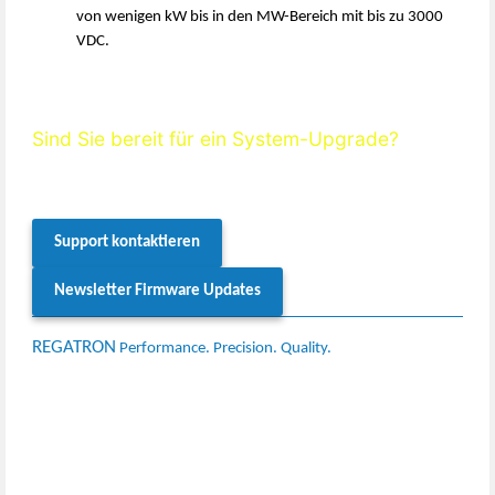
von wenigen kW bis in den MW-Bereich mit bis zu 3000
VDC.
Sind Sie bereit für ein System-Upgrade?
Unser
Support-Team
prüft gerne die Kompatibilität Ihres Systems
und begleitet Sie durch den Firmware-Update-Prozess.
Support kontaktieren
Newsletter Firmware Updates
REGATRON
Performance. Precision. Quality.