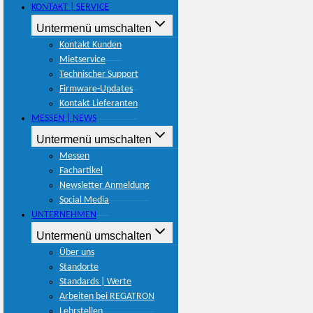
KONTAKT | SERVICE
Untermenü umschalten
Kontakt Kunden
Mietservice
Technischer Support
Firmware-Updates
Kontakt Lieferanten
MESSEN | NEWS
Untermenü umschalten
Messen
Fachartikel
Newsletter Anmeldung
Social Media
UNTERNEHMEN
Untermenü umschalten
Über uns
Standorte
Standards | Werte
Arbeiten bei REGATRON
Lehrstellen