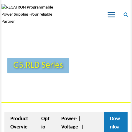
G5.RLD Series
Product
Opt
Power- |
Dow
Overvie
io
Voltage- |
nloa