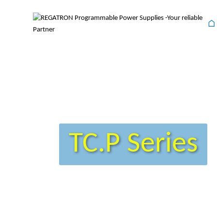
⌂
TC.P Series