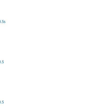
.Ss
0.S
0.S